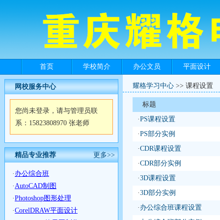
首页
学校简介
办公文员
平面设计
耀格学习中心
>> 课程设置
网校服务中心
标题
您尚未登录，请与管理员联
·
PS课程设置
系：15823808970 张老师
·
PS部分实例
·
CDR课程设置
精品专业推荐
更多>>
·
CDR部分实例
·
办公综合班
·
3D课程设置
·
AutoCAD制图
·
3D部分实例
·
Photoshop图形处理
·
办公综合班课程设置
·
CorelDRAW平面设计