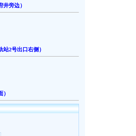
府井旁边）
轨站2号出口右侧）
面）