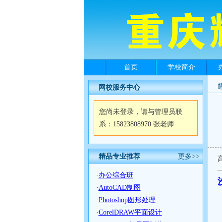
首页
学校简介
网校服务中心
您尚未登录，请与管理员联
系：15823808970 张老师
精品专业推荐
更多>>
·
办公综合班
·
AutoCAD制图
·
Photoshop图形处理
·
CorelDRAW平面设计