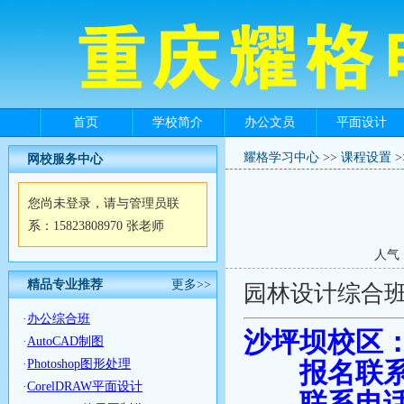
首页
学校简介
办公文员
平面设计
耀格学习中心
>>
课程设置
>
网校服务中心
您尚未登录，请与管理员联
系：15823808970 张老师
人气
精品专业推荐
更多>>
园林设计综合
·
办公综合班
沙坪坝校区
·
AutoCAD制图
·
Photoshop图形处理
报名联系
·
CorelDRAW平面设计
联系电话：158