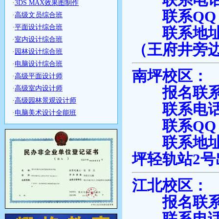
·
3DS MAX效果图制作
联系QQ：86
·
高级文员综合班
·
平面设计综合班
联系地址：
·
室内设计综合班
（王府井旁
·
园林设计综合班
·
电脑设计综合班
南坪校区：
·
高级平面设计师
报名联系
·
高级室内设计师
·
高级园林景观设计师
联系电话：177
·
电脑美术设计全能班
联系QQ：33
联系地址：
坪轻轨站2号
江北校区：
报名联系
联系电话：189